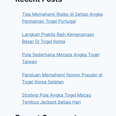
Tips Memahami Risiko di Setiap Angka
Permainan Togel Portugal
Langkah Praktis Raih Kemenangan
Besar Di Togel Korea
Pola Sederhana Menata Angka Togel
Taiwan
Panduan Memahami Nomor Populer di
Togel Korea Selatan
Strategi Pola Angka Togel Macau
Tembus Jackpot Setiap Hari