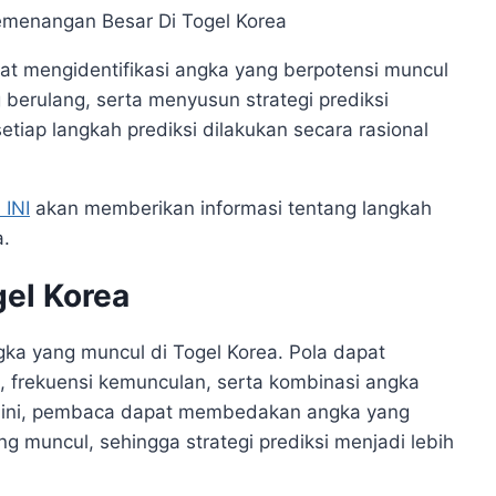
t mengidentifikasi angka yang berpotensi muncul
 berulang, serta menyusun strategi prediksi
etiap langkah prediksi dilakukan secara rasional
INI
akan memberikan informasi tentang langkah
a.
el Korea
a yang muncul di Togel Korea. Pola dapat
ris, frekuensi kemunculan, serta kombinasi angka
 ini, pembaca dapat membedakan angka yang
g muncul, sehingga strategi prediksi menjadi lebih