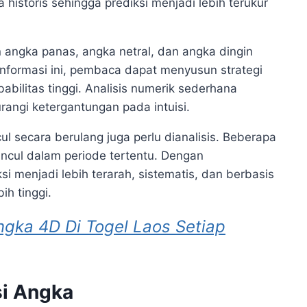
historis sehingga prediksi menjadi lebih terukur
ngka panas, angka netral, dan angka dingin
nformasi ini, pembaca dapat menyusun strategi
babilitas tinggi. Analisis numerik sederhana
angi ketergantungan pada intuisi.
l secara berulang juga perlu dianalisis. Beberapa
ncul dalam periode tertentu. Dengan
ksi menjadi lebih terarah, sistematis, dan berbasis
ih tinggi.
Angka 4D Di Togel Laos Setiap
si Angka