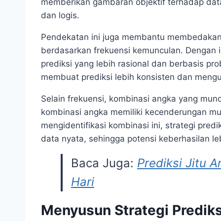
memberikan gambaran objektif terhadap data 
dan logis.
Pendekatan ini juga membantu membedakan a
berdasarkan frekuensi kemunculan. Dengan i
prediksi yang lebih rasional dan berbasis pro
membuat prediksi lebih konsisten dan mengur
Selain frekuensi, kombinasi angka yang muncu
kombinasi angka memiliki kecenderungan mu
mengidentifikasi kombinasi ini, strategi predi
data nyata, sehingga potensi keberhasilan leb
Baca Juga:
Prediksi Jitu 
Hari
Menyusun Strategi Predik