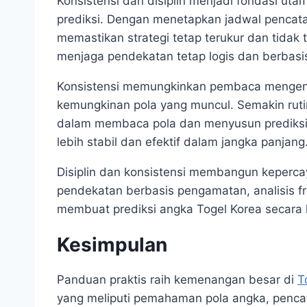
Konsistensi dan disiplin menjadi fondasi 
prediksi. Dengan menetapkan jadwal pencatat
memastikan strategi tetap terukur dan tidak 
menjaga pendekatan tetap logis dan berbasi
Konsistensi memungkinkan pembaca mengenal
kemungkinan pola yang muncul. Semakin rut
dalam membaca pola dan menyusun prediksi a
lebih stabil dan efektif dalam jangka panjang
Disiplin dan konsistensi membangun keperca
pendekatan berbasis pengamatan, analisis fr
membuat prediksi angka Togel Korea secara log
Kesimpulan
Panduan praktis raih kemenangan besar di
T
yang meliputi pemahaman pola angka, pencata