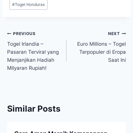
#
Togel Honduras
Post
PREVIOUS
NEXT
Togel Irlandia –
Euro Millions – Togel
navigation
Pasaran Terviral yang
Terpopuler di Eropa
Menjanjikan Hadiah
Saat Ini
Milyaran Rupiah!
Similar Posts