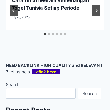
Cara Aman Meraih Kemenangan
Togel Tunisia Setiap Periode
12/28/2025
NEED BACKLINK HIGH QUALITY and RELEVANT
?
let us help.
click here
Search
Search