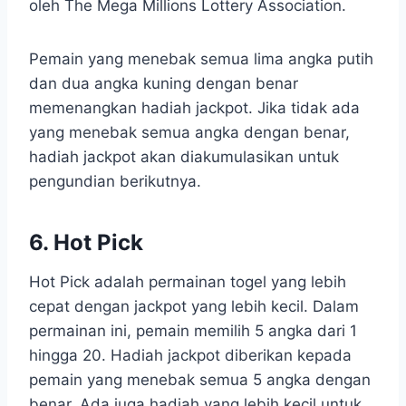
oleh The Mega Millions Lottery Association.
Pemain yang menebak semua lima angka putih
dan dua angka kuning dengan benar
memenangkan hadiah jackpot. Jika tidak ada
yang menebak semua angka dengan benar,
hadiah jackpot akan diakumulasikan untuk
pengundian berikutnya.
6. Hot Pick
Hot Pick adalah permainan togel yang lebih
cepat dengan jackpot yang lebih kecil. Dalam
permainan ini, pemain memilih 5 angka dari 1
hingga 20. Hadiah jackpot diberikan kepada
pemain yang menebak semua 5 angka dengan
benar. Ada juga hadiah yang lebih kecil untuk