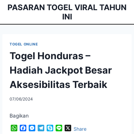
Skip
PASARAN TOGEL VIRAL TAHUN
to
INI
content
TOGEL ONLINE
Togel Honduras –
Hadiah Jackpot Besar
Aksesibilitas Terbaik
07/06/2024
Bagikan
W
F
M
T
S
L
X
Share