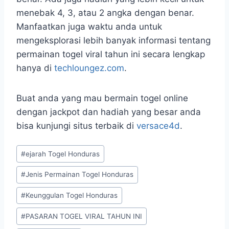
menebak 4, 3, atau 2 angka dengan benar.
Manfaatkan juga waktu anda untuk
mengeksplorasi lebih banyak informasi tentang
permainan togel viral tahun ini secara lengkap
hanya di
techloungez.com
.
Buat anda yang mau bermain togel online
dengan jackpot dan hadiah yang besar anda
bisa kunjungi situs terbaik di
versace4d
.
Post
#
ejarah Togel Honduras
Tags:
#
Jenis Permainan Togel Honduras
#
Keunggulan Togel Honduras
#
PASARAN TOGEL VIRAL TAHUN INI