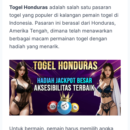
h
a
e
e
k
i
a
c
s
l
y
n
Togel Honduras
adalah salah satu pasaran
t
e
s
e
p
e
togel yang populer di kalangan pemain togel di
s
b
e
g
e
Indonesia. Pasaran ini berasal dari Honduras,
A
o
n
r
Amerika Tengah, dimana telah menawarkan
p
o
g
a
berbagai macam permainan togel dengan
p
k
e
m
r
hadiah yang menarik.
Untuk bermain, pemain harus memilih angka