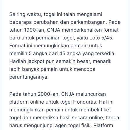
Seiring waktu, togel ini telah mengalami
beberapa perubahan dan perkembangan. Pada
tahun 1990-an, CNJA memperkenalkan format
baru untuk permainan togel, yaitu Loto 5/45.
Format ini memungkinkan pemain untuk
memilih 5 angka dari 45 angka yang tersedia.
Hadiah jackpot pun semakin besar, menarik
lebih banyak pemain untuk mencoba
peruntungannya.
Pada tahun 2000-an, CNJA meluncurkan
platform online untuk togel Honduras. Hal ini
memungkinkan pemain untuk membeli tiket
togel dan memeriksa hasil secara online, tanpa
harus mengunjungi agen togel fisik. Platform