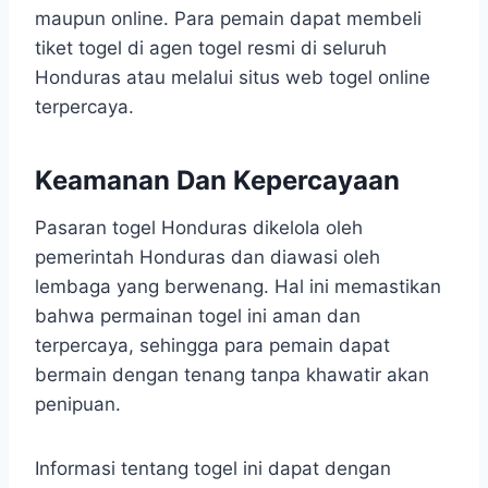
maupun online. Para pemain dapat membeli
tiket togel di agen togel resmi di seluruh
Honduras atau melalui situs web togel online
terpercaya.
Keamanan Dan Kepercayaan
Pasaran togel Honduras dikelola oleh
pemerintah Honduras dan diawasi oleh
lembaga yang berwenang. Hal ini memastikan
bahwa permainan togel ini aman dan
terpercaya, sehingga para pemain dapat
bermain dengan tenang tanpa khawatir akan
penipuan.
Informasi tentang togel ini dapat dengan