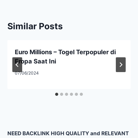
Similar Posts
Euro Millions – Togel Terpopuler di
Eropa Saat Ini
07/06/2024
NEED BACKLINK HIGH QUALITY and RELEVANT