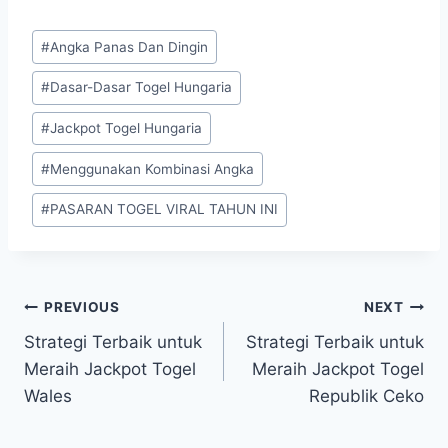
Post
#
Angka Panas Dan Dingin
Tags:
#
Dasar-Dasar Togel Hungaria
#
Jackpot Togel Hungaria
#
Menggunakan Kombinasi Angka
#
PASARAN TOGEL VIRAL TAHUN INI
Post
PREVIOUS
NEXT
Strategi Terbaik untuk
Strategi Terbaik untuk
navigation
Meraih Jackpot Togel
Meraih Jackpot Togel
Wales
Republik Ceko