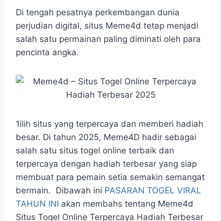
h
a
e
e
k
i
a
c
s
l
y
n
Di tengah pesatnya perkembangan dunia
t
e
s
e
p
e
perjudian digital, situs Meme4d tetap menjadi
s
b
e
g
e
salah satu permainan paling diminati oleh para
A
o
n
r
pencinta angka.
p
o
g
a
p
k
e
m
r
1ilih situs yang terpercaya dan memberi hadiah
besar. Di tahun 2025, Meme4D hadir sebagai
salah satu situs togel online terbaik dan
terpercaya dengan hadiah terbesar yang siap
membuat para pemain setia semakin semangat
bermain. Dibawah ini
PASARAN TOGEL VIRAL
TAHUN INI
akan membahs tentang Meme4d
Situs Togel Online Terpercaya Hadiah Terbesar