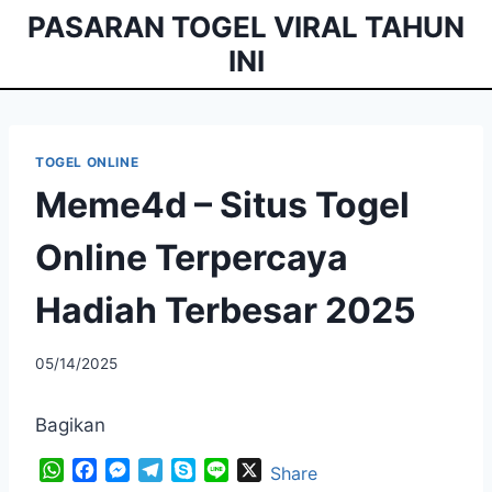
Skip
PASARAN TOGEL VIRAL TAHUN
to
INI
content
TOGEL ONLINE
Meme4d – Situs Togel
Online Terpercaya
Hadiah Terbesar 2025
05/14/2025
Bagikan
W
F
M
T
S
L
X
Share