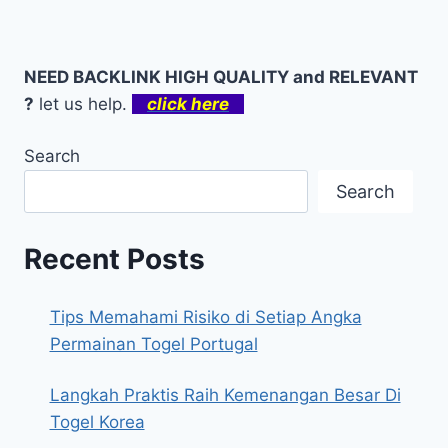
NEED BACKLINK HIGH QUALITY and RELEVANT
?
let us help.
click here
Search
Search
Recent Posts
Tips Memahami Risiko di Setiap Angka
Permainan Togel Portugal
Langkah Praktis Raih Kemenangan Besar Di
Togel Korea