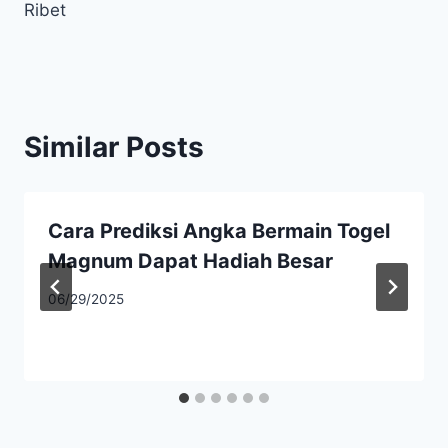
Ribet
Similar Posts
Cara Prediksi Angka Bermain Togel
Magnum Dapat Hadiah Besar
06/29/2025