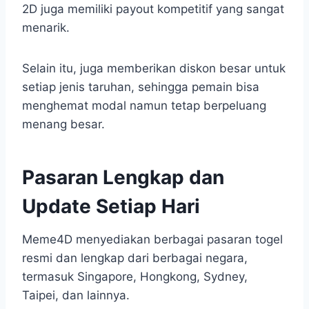
2D juga memiliki payout kompetitif yang sangat
menarik.
Selain itu, juga memberikan diskon besar untuk
setiap jenis taruhan, sehingga pemain bisa
menghemat modal namun tetap berpeluang
menang besar.
Pasaran Lengkap dan
Update Setiap Hari
Meme4D menyediakan berbagai pasaran togel
resmi dan lengkap dari berbagai negara,
termasuk Singapore, Hongkong, Sydney,
Taipei, dan lainnya.