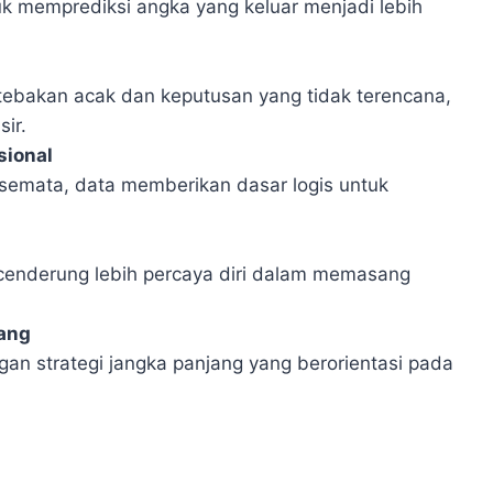
uk memprediksi angka yang keluar menjadi lebih
tebakan acak dan keputusan yang tidak terencana,
sir.
ional
emata, data memberikan dasar logis untuk
enderung lebih percaya diri dalam memasang
ang
n strategi jangka panjang yang berorientasi pada