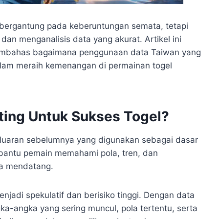
a bergantung pada keberuntungan semata, tetapi
n menganalisis data yang akurat. Artikel ini
bahas bagaimana penggunaan data Taiwan yang
lam meraih kemenangan di permainan togel
ing Untuk Sukses Togel?
eluaran sebelumnya yang digunakan sebagai dasar
embantu pemain memahami pola, tren, dan
sa mendatang.
enjadi spekulatif dan berisiko tinggi. Dengan data
ka-angka yang sering muncul, pola tertentu, serta