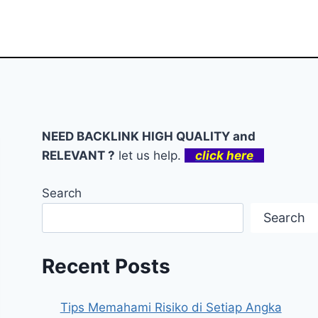
NEED BACKLINK HIGH QUALITY and
RELEVANT ?
let us help.
click here
Search
Search
Recent Posts
Tips Memahami Risiko di Setiap Angka