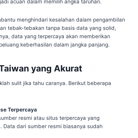
jadi acuan dalam memilih angka taruhan.
embantu menghindari kesalahan dalam pengambilan
n tebak-tebakan tanpa basis data yang solid,
nya, data yang terpercaya akan memberikan
peluang keberhasilan dalam jangka panjang.
Taiwan yang Akurat
ah sulit jika tahu caranya. Berikut beberapa
se Terpercaya
 sumber resmi atau situs terpercaya yang
n. Data dari sumber resmi biasanya sudah