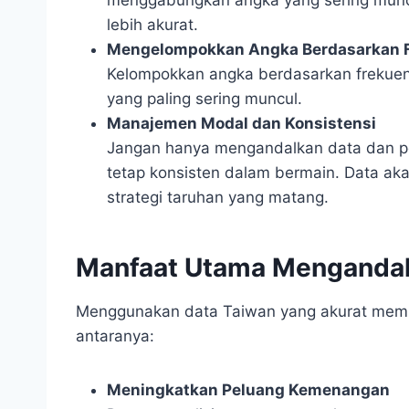
menggabungkan angka yang sering muncul
lebih akurat.
Mengelompokkan Angka Berdasarkan 
Kelompokkan angka berdasarkan frekuen
yang paling sering muncul.
Manajemen Modal dan Konsistensi
Jangan hanya mengandalkan data dan pol
tetap konsisten dalam bermain. Data akan 
strategi taruhan yang matang.
Manfaat Utama Mengandal
Menggunakan data Taiwan yang akurat membe
antaranya:
Meningkatkan Peluang Kemenangan