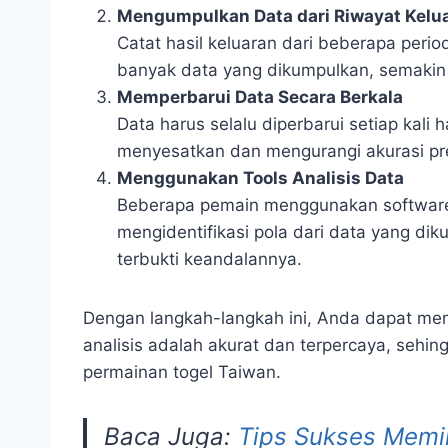
Mengumpulkan Data dari Riwayat Kelu
Catat hasil keluaran dari beberapa perio
banyak data yang dikumpulkan, semakin b
Memperbarui Data Secara Berkala
Data harus selalu diperbarui setiap kali 
menyesatkan dan mengurangi akurasi pre
Menggunakan Tools Analisis Data
Beberapa pemain menggunakan software 
mengidentifikasi pola dari data yang di
terbukti keandalannya.
Dengan langkah-langkah ini, Anda dapat me
analisis adalah akurat dan terpercaya, sehi
permainan togel Taiwan.
Baca Juga:
Tips Sukses Memi