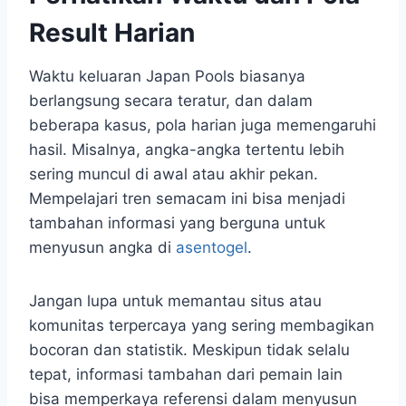
Result Harian
Waktu keluaran Japan Pools biasanya
berlangsung secara teratur, dan dalam
beberapa kasus, pola harian juga memengaruhi
hasil. Misalnya, angka-angka tertentu lebih
sering muncul di awal atau akhir pekan.
Mempelajari tren semacam ini bisa menjadi
tambahan informasi yang berguna untuk
menyusun angka di
asentogel
.
Jangan lupa untuk memantau situs atau
komunitas terpercaya yang sering membagikan
bocoran dan statistik. Meskipun tidak selalu
tepat, informasi tambahan dari pemain lain
bisa memperkaya referensi dalam menyusun