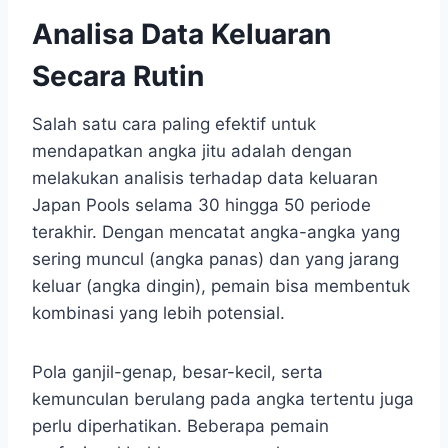
Analisa Data Keluaran
Secara Rutin
Salah satu cara paling efektif untuk
mendapatkan angka jitu adalah dengan
melakukan analisis terhadap data keluaran
Japan Pools selama 30 hingga 50 periode
terakhir. Dengan mencatat angka-angka yang
sering muncul (angka panas) dan yang jarang
keluar (angka dingin), pemain bisa membentuk
kombinasi yang lebih potensial.
Pola ganjil-genap, besar-kecil, serta
kemunculan berulang pada angka tertentu juga
perlu diperhatikan. Beberapa pemain