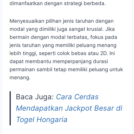
dimanfaatkan dengan strategi berbeda.
Menyesuaikan pilihan jenis taruhan dengan
modal yang dimiliki juga sangat krusial. Jika
bermain dengan modal terbatas, fokus pada
jenis taruhan yang memiliki peluang menang
lebih tinggi, seperti colok bebas atau 2D. Ini
dapat membantu memperpanjang durasi
permainan sambil tetap memiliki peluang untuk
menang.
Baca Juga:
Cara Cerdas
Mendapatkan Jackpot Besar di
Togel Hongaria