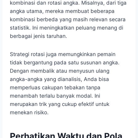
kombinasi dan rotasi angka. Misalnya, dari tiga
angka utama, mereka membuat beberapa
kombinasi berbeda yang masih relevan secara
statistik. Ini meningkatkan peluang menang di
berbagai jenis taruhan.
Strategi rotasi juga memungkinkan pemain
tidak bergantung pada satu susunan angka.
Dengan membalik atau menyusun ulang
angka-angka yang dianalisis, Anda bisa
memperluas cakupan tebakan tanpa
menambah terlalu banyak modal. Ini
merupakan trik yang cukup efektif untuk
menekan risiko.
Perhatikan Waktu dan Pola