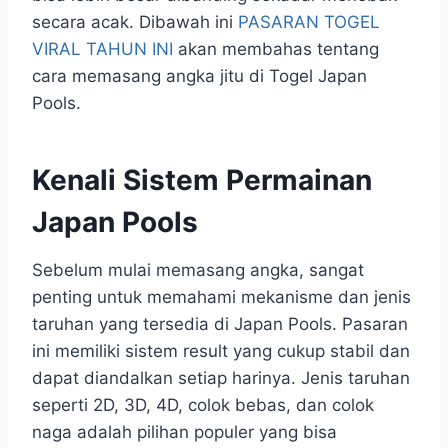
secara acak. Dibawah ini
PASARAN TOGEL
VIRAL TAHUN INI
akan membahas tentang
cara memasang angka jitu di Togel Japan
Pools.
Kenali Sistem Permainan
Japan Pools
Sebelum mulai memasang angka, sangat
penting untuk memahami mekanisme dan jenis
taruhan yang tersedia di Japan Pools. Pasaran
ini memiliki sistem result yang cukup stabil dan
dapat diandalkan setiap harinya. Jenis taruhan
seperti 2D, 3D, 4D, colok bebas, dan colok
naga adalah pilihan populer yang bisa