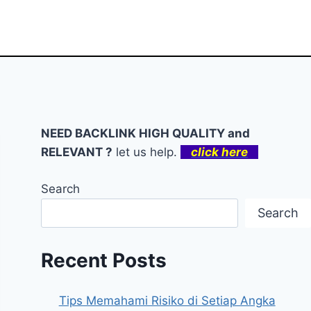
NEED BACKLINK HIGH QUALITY and
RELEVANT ?
let us help.
click here
Search
Search
Recent Posts
Tips Memahami Risiko di Setiap Angka