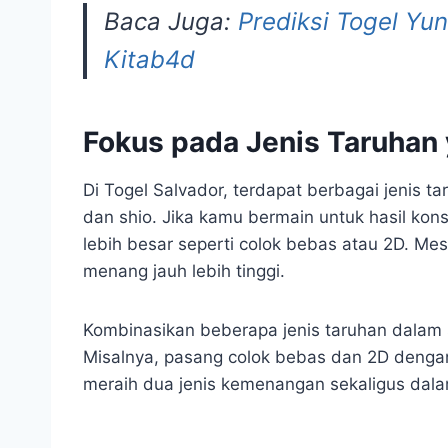
Baca Juga:
Prediksi Togel Yun
Kitab4d
Fokus pada Jenis Taruhan 
Di Togel Salvador, terdapat berbagai jenis tar
dan shio. Jika kamu bermain untuk hasil kons
lebih besar seperti colok bebas atau 2D. Me
menang jauh lebih tinggi.
Kombinasikan beberapa jenis taruhan dalam
Misalnya, pasang colok bebas dan 2D dengan
meraih dua jenis kemenangan sekaligus dala