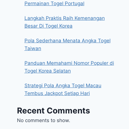
Permainan Togel Portugal
Langkah Praktis Raih Kemenangan
Besar Di Togel Korea
Pola Sederhana Menata Angka Togel
Taiwan
Panduan Memahami Nomor Populer di
Togel Korea Selatan
Strategi Pola Angka Togel Macau
Tembus Jackpot Setiap Hari
Recent Comments
No comments to show.