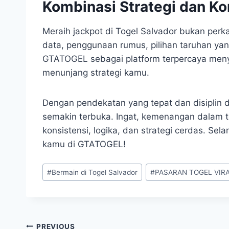
Kombinasi Strategi dan Ko
Meraih jackpot di Togel Salvador bukan perka
data, penggunaan rumus, pilihan taruhan yan
GTATOGEL sebagai platform terpercaya meny
menunjang strategi kamu.
Dengan pendekatan yang tepat dan disiplin
semakin terbuka. Ingat, kemenangan dalam tog
konsistensi, logika, dan strategi cerdas. S
kamu di GTATOGEL!
Post
#
Bermain di Togel Salvador
#
PASARAN TOGEL VIRA
Tags:
PREVIOUS