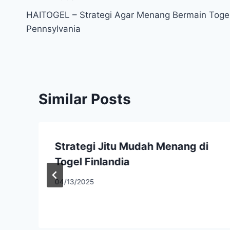
Post
HAITOGEL – Strategi Agar Menang Bermain Toge
navigation
Pennsylvania
Similar Posts
Strategi Jitu Mudah Menang di
Togel Finlandia
04/13/2025