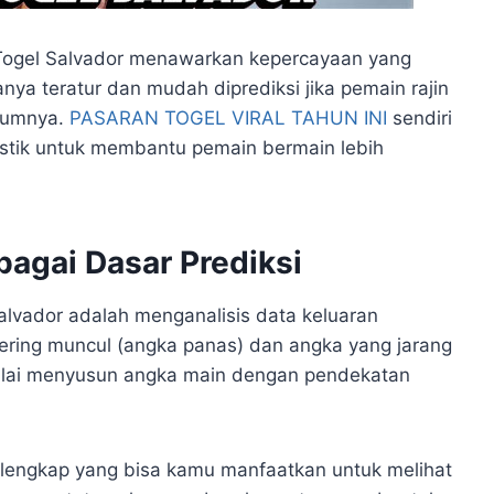
 Togel Salvador menawarkan kepercayaan yang
anya teratur dan mudah diprediksi jika pemain rajin
elumnya.
PASARAN TOGEL VIRAL TAHUN INI
sendiri
tistik untuk membantu pemain bermain lebih
agai Dasar Prediksi
alvador adalah menganalisis data keluaran
ering muncul (angka panas) dan angka yang jarang
 mulai menyusun angka main dengan pendekatan
” lengkap yang bisa kamu manfaatkan untuk melihat