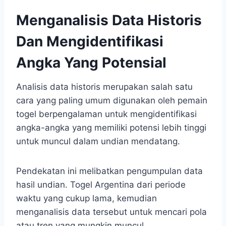
Menganalisis Data Historis
Dan Mengidentifikasi
Angka Yang Potensial
Analisis data historis merupakan salah satu
cara yang paling umum digunakan oleh pemain
togel berpengalaman untuk mengidentifikasi
angka-angka yang memiliki potensi lebih tinggi
untuk muncul dalam undian mendatang.
Pendekatan ini melibatkan pengumpulan data
hasil undian. Togel Argentina dari periode
waktu yang cukup lama, kemudian
menganalisis data tersebut untuk mencari pola
atau tren yang mungkin muncul.