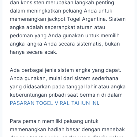
dan konsisten merupakan langkah penting
dalam meningkatkan peluang Anda untuk
memenangkan jackpot Togel Argentina. Sistem
angka adalah seperangkat aturan atau
pedoman yang Anda gunakan untuk memilih
angka-angka Anda secara sistematis, bukan
hanya secara acak.
Ada berbagai jenis sistem angka yang dapat.
Anda gunakan, mulai dari sistem sederhana
yang didasarkan pada tanggal lahir atau angka
keberuntungan pribadi saat bermain di dalam
PASARAN TOGEL VIRAL TAHUN INI
.
Para pemain memiliki peluang untuk
memenangkan hadiah besar dengan menebak