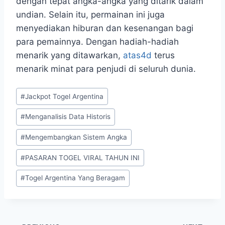
dengan tepat angka-angka yang ditarik dalam
undian. Selain itu, permainan ini juga
menyediakan hiburan dan kesenangan bagi
para pemainnya. Dengan hadiah-hadiah
menarik yang ditawarkan,
atas4d
terus
menarik minat para penjudi di seluruh dunia.
Post
#
Jackpot Togel Argentina
Tags:
#
Menganalisis Data Historis
#
Mengembangkan Sistem Angka
#
PASARAN TOGEL VIRAL TAHUN INI
#
Togel Argentina Yang Beragam