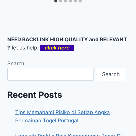
NEED BACKLINK HIGH QUALITY and RELEVANT
?
let us help.
click here
Search
Search
Recent Posts
Tips Memahami Risiko di Setiap Angka
Permainan Togel Portugal