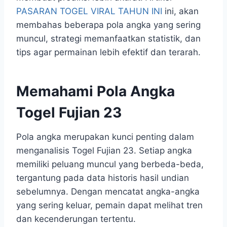
PASARAN TOGEL VIRAL TAHUN INI
ini, akan
membahas beberapa pola angka yang sering
muncul, strategi memanfaatkan statistik, dan
tips agar permainan lebih efektif dan terarah.
Memahami Pola Angka
Togel Fujian 23
Pola angka merupakan kunci penting dalam
menganalisis Togel Fujian 23. Setiap angka
memiliki peluang muncul yang berbeda-beda,
tergantung pada data historis hasil undian
sebelumnya. Dengan mencatat angka-angka
yang sering keluar, pemain dapat melihat tren
dan kecenderungan tertentu.