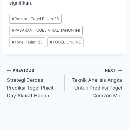
signifikan.
Post
#
Pasaran Togel Fujian 23
Tags:
#
PASARAN TOGEL VIRAL TAHUN INI
#
Togel Fujian 23
#
TOGEL ONLINE
Post
PREVIOUS
NEXT
Strategi Cerdas
Teknik Analisis Angka
navigation
Prediksi Togel Phicit
Untuk Prediksi Togel
Day Akurat Harian
Corazon Mor