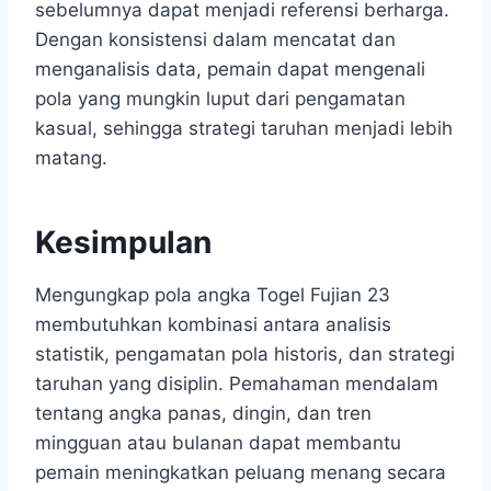
sebelumnya dapat menjadi referensi berharga.
Dengan konsistensi dalam mencatat dan
menganalisis data, pemain dapat mengenali
pola yang mungkin luput dari pengamatan
kasual, sehingga strategi taruhan menjadi lebih
matang.
Kesimpulan
Mengungkap pola angka Togel Fujian 23
membutuhkan kombinasi antara analisis
statistik, pengamatan pola historis, dan strategi
taruhan yang disiplin. Pemahaman mendalam
tentang angka panas, dingin, dan tren
mingguan atau bulanan dapat membantu
pemain meningkatkan peluang menang secara