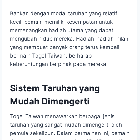
Bahkan dengan modal taruhan yang relatif
kecil, pemain memiliki kesempatan untuk
memenangkan hadiah utama yang dapat
mengubah hidup mereka. Hadiah-hadiah inilah
yang membuat banyak orang terus kembali
bermain Togel Taiwan, berharap
keberuntungan berpihak pada mereka.
Sistem Taruhan yang
Mudah Dimengerti
Togel Taiwan menawarkan berbagai jenis
taruhan yang sangat mudah dimengerti oleh
pemula sekalipun. Dalam permainan ini, pemain