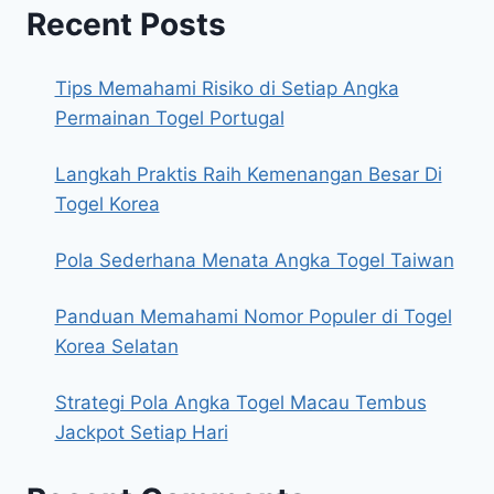
Recent Posts
Tips Memahami Risiko di Setiap Angka
Permainan Togel Portugal
Langkah Praktis Raih Kemenangan Besar Di
Togel Korea
Pola Sederhana Menata Angka Togel Taiwan
Panduan Memahami Nomor Populer di Togel
Korea Selatan
Strategi Pola Angka Togel Macau Tembus
Jackpot Setiap Hari