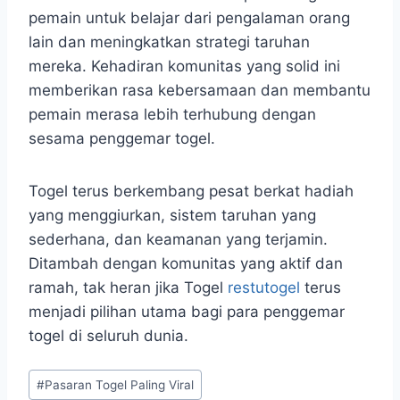
pemain untuk belajar dari pengalaman orang
lain dan meningkatkan strategi taruhan
mereka. Kehadiran komunitas yang solid ini
memberikan rasa kebersamaan dan membantu
pemain merasa lebih terhubung dengan
sesama penggemar togel.
Togel terus berkembang pesat berkat hadiah
yang menggiurkan, sistem taruhan yang
sederhana, dan keamanan yang terjamin.
Ditambah dengan komunitas yang aktif dan
ramah, tak heran jika Togel
restutogel
terus
menjadi pilihan utama bagi para penggemar
togel di seluruh dunia.
Post
#
Pasaran Togel Paling Viral
Tags: