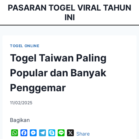
Skip
PASARAN TOGEL VIRAL TAHUN
to
INI
content
TOGEL ONLINE
Togel Taiwan Paling
Popular dan Banyak
Penggemar
11/02/2025
Bagikan
W
F
M
T
S
L
X
Share