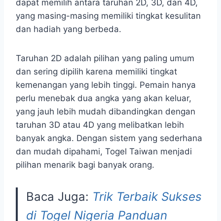
dapat memilih antara taruhan 2D, 3D, dan 4D,
yang masing-masing memiliki tingkat kesulitan
dan hadiah yang berbeda.
Taruhan 2D adalah pilihan yang paling umum
dan sering dipilih karena memiliki tingkat
kemenangan yang lebih tinggi. Pemain hanya
perlu menebak dua angka yang akan keluar,
yang jauh lebih mudah dibandingkan dengan
taruhan 3D atau 4D yang melibatkan lebih
banyak angka. Dengan sistem yang sederhana
dan mudah dipahami, Togel Taiwan menjadi
pilihan menarik bagi banyak orang.
Baca Juga:
Trik Terbaik Sukses
di Togel Nigeria Panduan