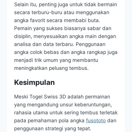
Selain itu, penting juga untuk tidak bermain
secara terburu-buru atau menggunakan
angka favorit secara membabi buta.
Pemain yang sukses biasanya sabar dan
disiplin, menyesuaikan angka main dengan
analisa dan data terbaru. Penggunaan
angka colok bebas dan angka rangkap juga
menjadi trik umum yang membantu
meningkatkan peluang tembus.
Kesimpulan
Meski Togel Swiss 3D adalah permainan
yang mengandung unsur keberuntungan,
rahasia utama untuk sering tembus terletak
pada pemahaman pola angka
fusototo
dan
penggunaan strategi yang tepat.