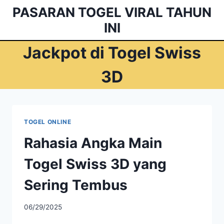
Skip
PASARAN TOGEL VIRAL TAHUN
to
INI
content
Jackpot di Togel Swiss
3D
TOGEL ONLINE
Rahasia Angka Main
Togel Swiss 3D yang
Sering Tembus
06/29/2025