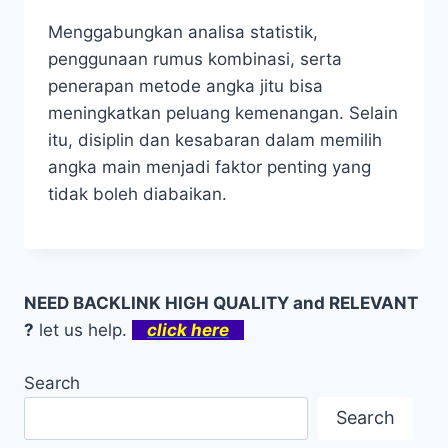
Menggabungkan analisa statistik,
penggunaan rumus kombinasi, serta
penerapan metode angka jitu bisa
meningkatkan peluang kemenangan. Selain
itu, disiplin dan kesabaran dalam memilih
angka main menjadi faktor penting yang
tidak boleh diabaikan.
NEED BACKLINK HIGH QUALITY and RELEVANT
?
let us help.
click here
Search
Search