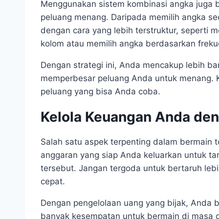
Menggunakan sistem kombinasi angka juga bi
peluang menang. Daripada memilih angka se
dengan cara yang lebih terstruktur, seperti 
kolom atau memilih angka berdasarkan frek
Dengan strategi ini, Anda mencakup lebih b
memperbesar peluang Anda untuk menang. Kom
peluang yang bisa Anda coba.
Kelola Keuangan Anda den
Salah satu aspek terpenting dalam bermain
anggaran yang siap Anda keluarkan untuk ta
tersebut. Jangan tergoda untuk bertaruh l
cepat.
Dengan pengelolaan uang yang bijak, Anda bi
banyak kesempatan untuk bermain di masa d