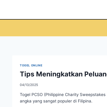
Skip
to
content
TOGEL ONLINE
Tips Meningkatkan Pelua
04/13/2025
Togel PCSO (Philippine Charity Sweepstakes 
angka yang sangat populer di Filipina.