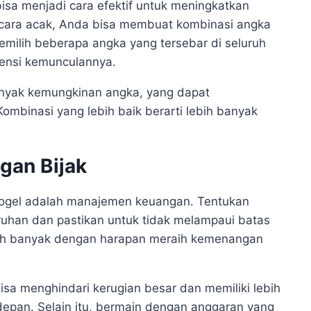
sa menjadi cara efektif untuk meningkatkan
cara acak, Anda bisa membuat kombinasi angka
memilih beberapa angka yang tersebar di seluruh
uensi kemunculannya.
anyak kemungkinan angka, yang dapat
binasi yang lebih baik berarti lebih banyak
gan Bijak
 togel adalah manajemen keuangan. Tentukan
ruhan dan pastikan untuk tidak melampaui batas
ebih banyak dengan harapan meraih kemenangan
sa menghindari kerugian besar dan memiliki lebih
epan. Selain itu, bermain dengan anggaran yang