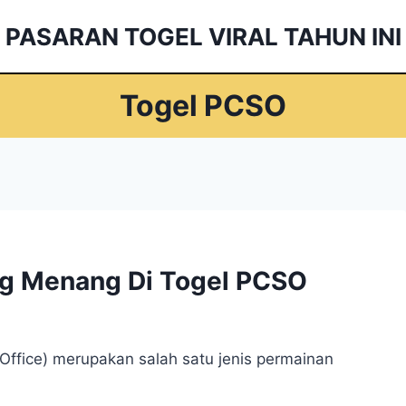
PASARAN TOGEL VIRAL TAHUN INI
Togel PCSO
ng Menang Di Togel PCSO
Office) merupakan salah satu jenis permainan