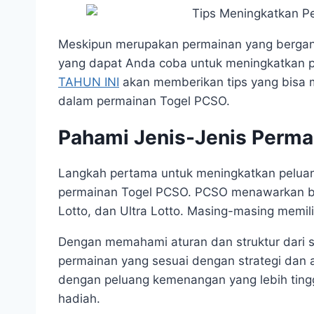
Meskipun merupakan permainan yang bergan
yang dapat Anda coba untuk meningkatkan p
TAHUN INI
akan memberikan tips yang bisa
dalam permainan Togel PCSO.
Pahami Jenis-Jenis Perma
Langkah pertama untuk meningkatkan pelua
permainan Togel PCSO. PCSO menawarkan ber
Lotto, dan Ultra Lotto. Masing-masing memil
Dengan memahami aturan dan struktur dari s
permainan yang sesuai dengan strategi dan
dengan peluang kemenangan yang lebih ting
hadiah.