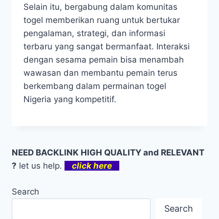
Selain itu, bergabung dalam komunitas
togel memberikan ruang untuk bertukar
pengalaman, strategi, dan informasi
terbaru yang sangat bermanfaat. Interaksi
dengan sesama pemain bisa menambah
wawasan dan membantu pemain terus
berkembang dalam permainan togel
Nigeria yang kompetitif.
NEED BACKLINK HIGH QUALITY and RELEVANT
?
let us help.
click here
Search
Search