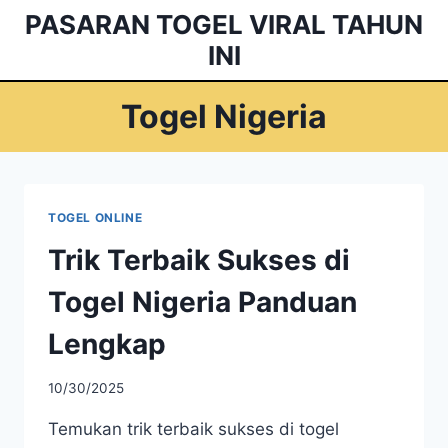
Skip
PASARAN TOGEL VIRAL TAHUN
to
INI
content
Togel Nigeria
TOGEL ONLINE
Trik Terbaik Sukses di
Togel Nigeria Panduan
Lengkap
10/30/2025
Temukan trik terbaik sukses di togel