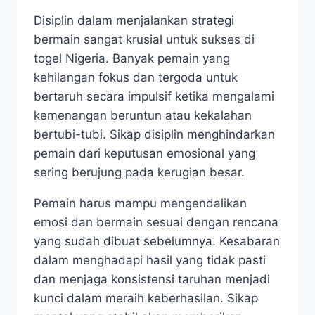
Disiplin dalam menjalankan strategi
bermain sangat krusial untuk sukses di
togel Nigeria. Banyak pemain yang
kehilangan fokus dan tergoda untuk
bertaruh secara impulsif ketika mengalami
kemenangan beruntun atau kekalahan
bertubi-tubi. Sikap disiplin menghindarkan
pemain dari keputusan emosional yang
sering berujung pada kerugian besar.
Pemain harus mampu mengendalikan
emosi dan bermain sesuai dengan rencana
yang sudah dibuat sebelumnya. Kesabaran
dalam menghadapi hasil yang tidak pasti
dan menjaga konsistensi taruhan menjadi
kunci dalam meraih keberhasilan. Sikap