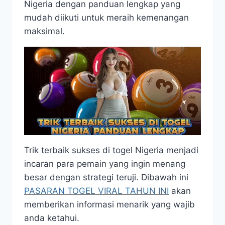
Nigeria dengan panduan lengkap yang
mudah diikuti untuk meraih kemenangan
maksimal.
Trik terbaik sukses di togel Nigeria menjadi
incaran para pemain yang ingin menang
besar dengan strategi teruji. Dibawah ini
PASARAN TOGEL VIRAL TAHUN INI
akan
memberikan informasi menarik yang wajib
anda ketahui.