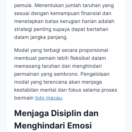
pemula. Menentukan jumlah taruhan yang
sesuai dengan kemampuan finansial dan
menetapkan batas kerugian harian adalah
strategi penting supaya dapat bertahan
dalam jangka panjang.
Modal yang terbagi secara proporsional
membuat pemain lebih fleksibel dalam
memasang taruhan dan menghindari
permainan yang sembrono. Pengelolaan
modal yang terencana akan menjaga
kestabilan mental dan fokus selama proses
bermain
toto macau
.
Menjaga Disiplin dan
Menghindari Emosi