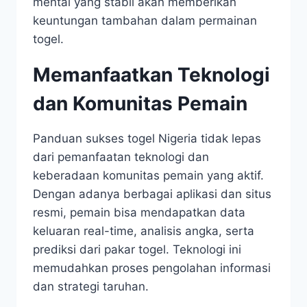
mental yang stabil akan memberikan
keuntungan tambahan dalam permainan
togel.
Memanfaatkan Teknologi
dan Komunitas Pemain
Panduan sukses togel Nigeria tidak lepas
dari pemanfaatan teknologi dan
keberadaan komunitas pemain yang aktif.
Dengan adanya berbagai aplikasi dan situs
resmi, pemain bisa mendapatkan data
keluaran real-time, analisis angka, serta
prediksi dari pakar togel. Teknologi ini
memudahkan proses pengolahan informasi
dan strategi taruhan.