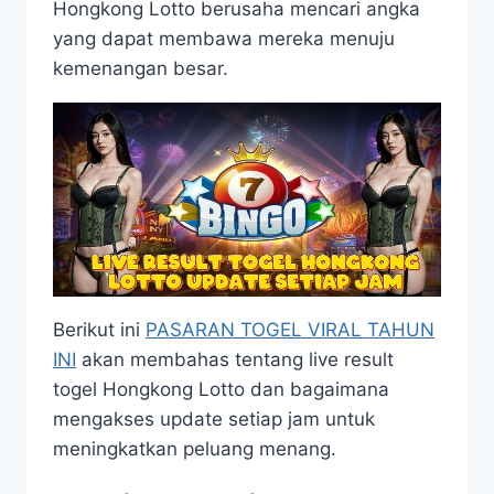
Hongkong Lotto berusaha mencari angka
yang dapat membawa mereka menuju
kemenangan besar.
Berikut ini
PASARAN TOGEL VIRAL TAHUN
INI
akan membahas tentang live result
togel Hongkong Lotto dan bagaimana
mengakses update setiap jam untuk
meningkatkan peluang menang.