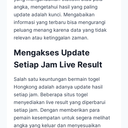
angka, mengetahui hasil yang paling
update adalah kunci. Mengabaikan
informasi yang terbaru bisa mengurangi
peluang menang karena data yang tidak
relevan atau ketinggalan zaman.
Mengakses Update
Setiap Jam Live Result
Salah satu keuntungan bermain togel
Hongkong adalah adanya update hasil
setiap jam. Beberapa situs togel
menyediakan live result yang diperbarui
setiap jam. Dengan memberikan para
pemain kesempatan untuk segera melihat
angka yang keluar dan menyesuaikan