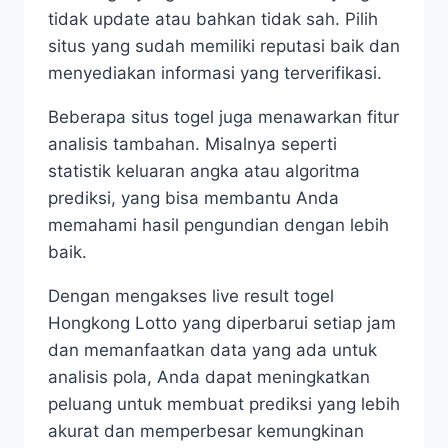
tidak update atau bahkan tidak sah. Pilih
situs yang sudah memiliki reputasi baik dan
menyediakan informasi yang terverifikasi.
Beberapa situs togel juga menawarkan fitur
analisis tambahan. Misalnya seperti
statistik keluaran angka atau algoritma
prediksi, yang bisa membantu Anda
memahami hasil pengundian dengan lebih
baik.
Dengan mengakses live result togel
Hongkong Lotto yang diperbarui setiap jam
dan memanfaatkan data yang ada untuk
analisis pola, Anda dapat meningkatkan
peluang untuk membuat prediksi yang lebih
akurat dan memperbesar kemungkinan