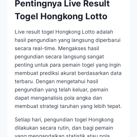
Pentingnya Live Result
Togel Hongkong Lotto
Live result togel Hongkong Lotto adalah
hasil pengundian yang langsung diperbarui
secara real-time. Mengakses hasil
pengundian secara langsung sangat
penting untuk para pemain togel yang ingin
membuat prediksi akurat berdasarkan data
terbaru. Dengan mengetahui hasil
pengundian yang telah keluar, pemain
dapat menganalisis pola angka dan
membuat strategi taruhan yang lebih tepat.
Setiap hari, pengundian togel Hongkong
dilakukan secara rutin, dan bagi pemain
yang mengandalkan statistik atau pola