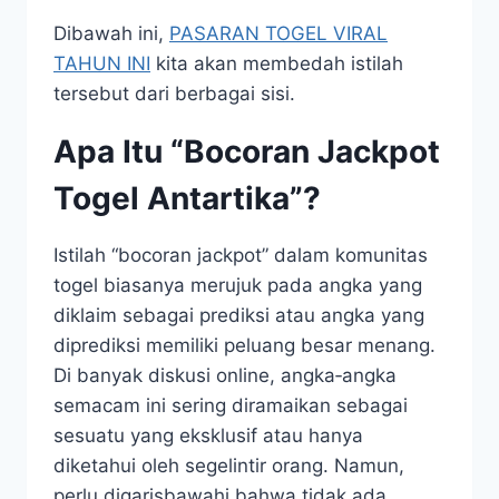
Dibawah ini,
PASARAN TOGEL VIRAL
TAHUN INI
kita akan membedah istilah
tersebut dari berbagai sisi.
Apa Itu “Bocoran Jackpot
Togel Antartika”?
Istilah “bocoran jackpot” dalam komunitas
togel biasanya merujuk pada angka yang
diklaim sebagai prediksi atau angka yang
diprediksi memiliki peluang besar menang.
Di banyak diskusi online, angka‑angka
semacam ini sering diramaikan sebagai
sesuatu yang eksklusif atau hanya
diketahui oleh segelintir orang. Namun,
perlu digarisbawahi bahwa tidak ada