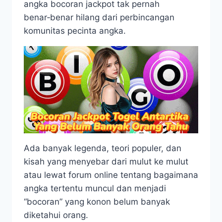
angka bocoran jackpot tak pernah
benar‑benar hilang dari perbincangan
komunitas pecinta angka.
Ada banyak legenda, teori populer, dan
kisah yang menyebar dari mulut ke mulut
atau lewat forum online tentang bagaimana
angka tertentu muncul dan menjadi
“bocoran” yang konon belum banyak
diketahui orang.