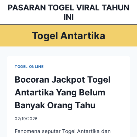
Skip
PASARAN TOGEL VIRAL TAHUN
to
INI
content
Togel Antartika
TOGEL ONLINE
Bocoran Jackpot Togel
Antartika Yang Belum
Banyak Orang Tahu
02/19/2026
Fenomena seputar Togel Antartika dan