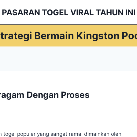
PASARAN TOGEL VIRAL TAHUN INI
trategi Bermain Kingston Po
eragam Dengan Proses
 togel populer yang sangat ramai dimainkan oleh