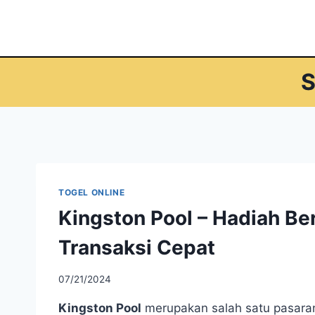
Skip
to
content
S
TOGEL ONLINE
Kingston Pool – Hadiah B
Transaksi Cepat
07/21/2024
Kingston Pool
merupakan salah satu pasaran