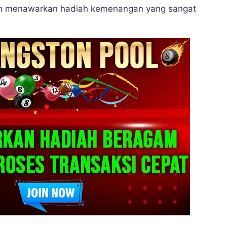
telah menawarkan hadiah kemenangan yang sangat