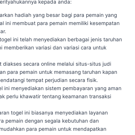
berityahukannya kepada anda:
arkan hadiah yang besar bagi para pemain yang
al ini membuat para pemain memiliki kesempatan
ar.
togel ini telah menyediakan berbagai jenis taruhan
ni memberikan variasi dan variasi cara untuk
diakses secara online melalui situs-situs judi
hkan para pemain untuk memasang taruhan kapan
endatangi tempat perjudian secara fisik.
gel ini menyediakan sistem pembayaran yang aman
ak perlu khawatir tentang keamanan transaksi
aran togel ini biasanya menyediakan layanan
ra pemain dengan segala kebutuhan dan
 memudahkan para pemain untuk mendapatkan