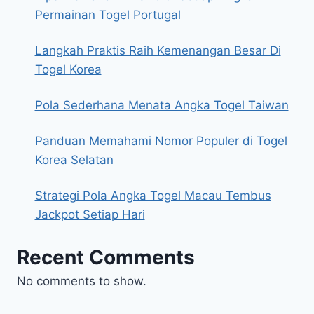
Permainan Togel Portugal
Langkah Praktis Raih Kemenangan Besar Di
Togel Korea
Pola Sederhana Menata Angka Togel Taiwan
Panduan Memahami Nomor Populer di Togel
Korea Selatan
Strategi Pola Angka Togel Macau Tembus
Jackpot Setiap Hari
Recent Comments
No comments to show.