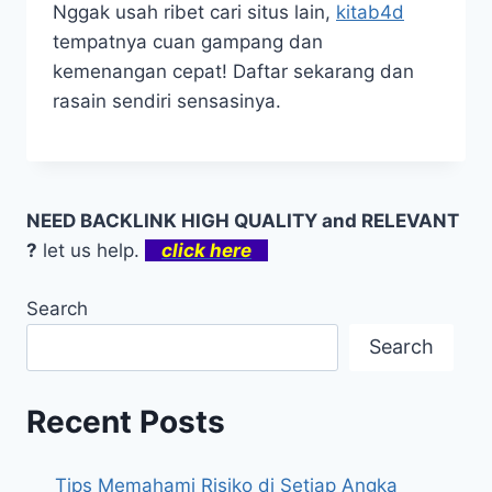
Nggak usah ribet cari situs lain,
kitab4d
tempatnya cuan gampang dan
kemenangan cepat! Daftar sekarang dan
rasain sendiri sensasinya.
NEED BACKLINK HIGH QUALITY and RELEVANT
?
let us help.
click here
Search
Search
Recent Posts
Tips Memahami Risiko di Setiap Angka