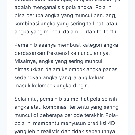
adalah menganalisis pola angka. Pola ini
bisa berupa angka yang muncul berulang,
kombinasi angka yang sering terlihat, atau
angka yang muncul dalam urutan tertentu.
Pemain biasanya membuat kategori angka
berdasarkan frekuensi kemunculannya.
Misalnya, angka yang sering muncul
dimasukkan dalam kelompok angka panas,
sedangkan angka yang jarang keluar
masuk kelompok angka dingin.
Selain itu, pemain bisa melihat pola selisih
angka atau kombinasi tertentu yang sering
muncul di beberapa periode terakhir. Pola-
pola ini membantu menyusun prediksi 4D
yang lebih realistis dan tidak sepenuhnya