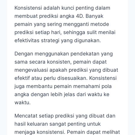
Konsistensi adalah kunci penting dalam
membuat prediksi angka 4D. Banyak
pemain yang sering mengganti metode
prediksi setiap hari, sehingga sulit menilai
efektivitas strategi yang digunakan.
Dengan menggunakan pendekatan yang
sama secara konsisten, pemain dapat
mengevaluasi apakah prediksi yang dibuat
efektif atau perlu disesuaikan. Konsistensi
juga membantu pemain memahami pola
angka dengan lebih jelas dari waktu ke
waktu.
Mencatat setiap prediksi yang dibuat dan
hasil keluaran sangat penting untuk
menjaga konsistensi. Pemain dapat melihat