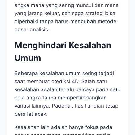
angka mana yang sering muncul dan mana
yang jarang keluar, sehingga strategi bisa
diperbaiki tanpa harus mengubah metode
dasar analisis.
Menghindari Kesalahan
Umum
Beberapa kesalahan umum sering terjadi
saat membuat prediksi 4D. Salah satu
kesalahan adalah terlalu percaya pada satu
pola angka tanpa mempertimbangkan
variasi lainnya. Padahal, hasil undian tetap
bersifat acak.
Kesalahan lain adalah hanya fokus pada