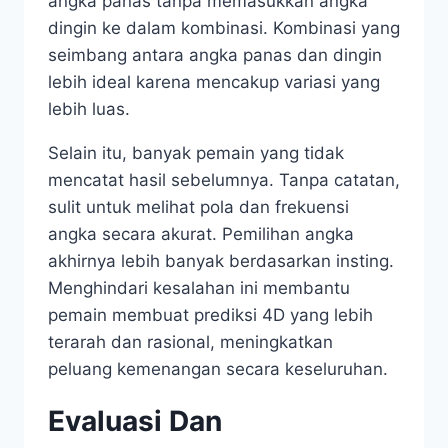
angka panas tanpa memasukkan angka
dingin ke dalam kombinasi. Kombinasi yang
seimbang antara angka panas dan dingin
lebih ideal karena mencakup variasi yang
lebih luas.
Selain itu, banyak pemain yang tidak
mencatat hasil sebelumnya. Tanpa catatan,
sulit untuk melihat pola dan frekuensi
angka secara akurat. Pemilihan angka
akhirnya lebih banyak berdasarkan insting.
Menghindari kesalahan ini membantu
pemain membuat prediksi 4D yang lebih
terarah dan rasional, meningkatkan
peluang kemenangan secara keseluruhan.
Evaluasi Dan