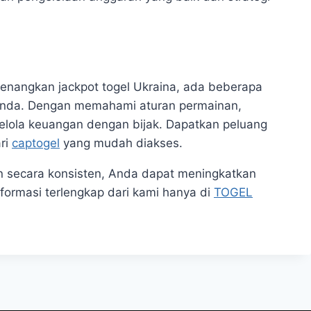
enangkan jackpot togel Ukraina, ada beberapa
 Anda. Dengan memahami aturan permainan,
lola keuangan dengan bijak. Dapatkan peluang
ari
captogel
yang mudah diakses.
ain secara konsisten, Anda dapat meningkatkan
formasi terlengkap dari kami hanya di
TOGEL