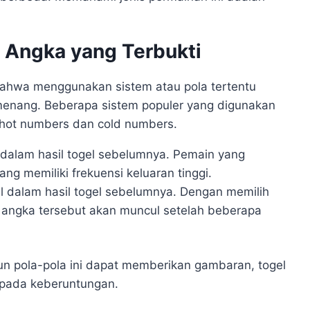
 Angka yang Terbukti
bahwa menggunakan sistem atau pola tertentu
enang. Beberapa sistem populer yang digunakan
m hot numbers dan cold numbers.
 dalam hasil togel sebelumnya. Pemain yang
ng memiliki frekuensi keluaran tinggi.
l dalam hasil togel sebelumnya. Dengan memilih
 angka tersebut akan muncul setelah beberapa
n pola-pola ini dapat memberikan gambaran, togel
 pada keberuntungan.