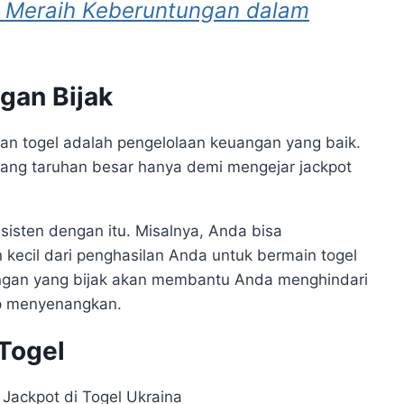
uk Meraih Keberuntungan dalam
gan Bijak
nan togel adalah pengelolaan keuangan yang baik.
ng taruhan besar hanya demi mengejar jackpot
isten dengan itu. Misalnya, Anda bisa
ecil dari penghasilan Anda untuk bermain togel
angan yang bijak akan membantu Anda menghindari
ap menyenangkan.
 Togel