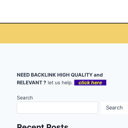
NEED BACKLINK HIGH QUALITY and
RELEVANT ?
let us help.
click here
Search
Search
Recent Posts