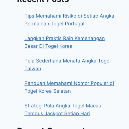
Tips Memahami Risiko di Setiap Angka
Permainan Togel Portugal
Langkah Praktis Raih Kemenangan
Besar Di Togel Korea
Pola Sederhana Menata Angka Togel
Taiwan
Panduan Memahami Nomor Populer di
Togel Korea Selatan
Strategi Pola Angka Togel Macau
Tembus Jackpot Setiap Hari