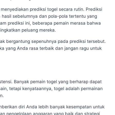
menyediakan prediksi togel secara rutin. Prediksi
a hasil sebelumnya dan pola-pola tertentu yang
alam prediksi ini, beberapa pemain merasa bahwa
ngkatkan peluang mereka.
dak bergantung sepenuhnya pada prediksi tersebut.
ka yang Anda rasa terbaik dan jangan ragu untuk
istensi. Banyak pemain togel yang berharap dapat
in, tetapi kenyataannya, togel adalah permainan
n.
berikan diri Anda lebih banyak kesempatan untuk
gan pengelolaan anggaran yang baik dan strategi