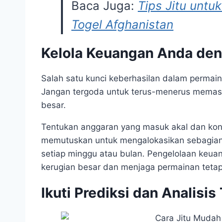
Baca Juga:
Tips Jitu unt
Togel Afghanistan
Kelola Keuangan Anda den
Salah satu kunci keberhasilan dalam permai
Jangan tergoda untuk terus-menerus memasa
besar.
Tentukan anggaran yang masuk akal dan kons
memutuskan untuk mengalokasikan sebagian k
setiap minggu atau bulan. Pengelolaan keu
kerugian besar dan menjaga permainan tet
Ikuti Prediksi dan Analisis