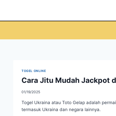
Skip
to
content
TOGEL ONLINE
Cara Jitu Mudah Jackpot d
01/19/2025
Togel Ukraina atau Toto Gelap adalah perma
termasuk Ukraina dan negara lainnya.