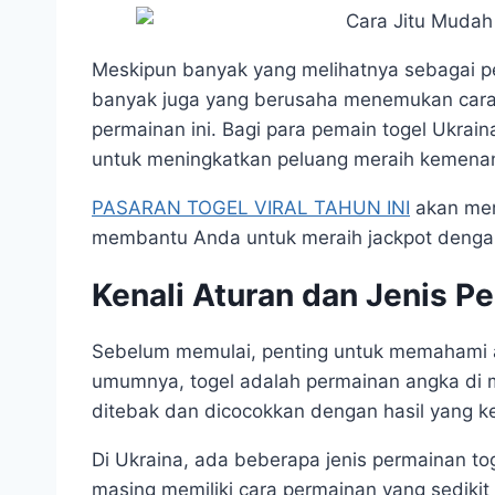
Meskipun banyak yang melihatnya sebagai 
banyak juga yang berusaha menemukan cara 
permainan ini. Bagi para pemain togel Ukrain
untuk meningkatkan peluang meraih kemena
PASARAN TOGEL VIRAL TAHUN INI
akan mem
membantu Anda untuk meraih jackpot dengan 
Kenali Aturan dan Jenis P
Sebelum memulai, penting untuk memahami at
umumnya, togel adalah permainan angka di 
ditebak dan dicocokkan dengan hasil yang k
Di Ukraina, ada beberapa jenis permainan to
masing memiliki cara permainan yang sediki