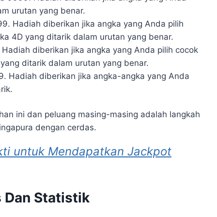
lam urutan yang benar.
9. Hadiah diberikan jika angka yang Anda pilih
gka 4D yang ditarik dalam urutan yang benar.
 Hadiah diberikan jika angka yang Anda pilih cocok
yang ditarik dalam urutan yang benar.
49. Hadiah diberikan jika angka-angka yang Anda
rik.
han ini dan peluang masing-masing adalah langkah
ingapura dengan cerdas.
ukti untuk Mendapatkan Jackpot
 Dan Statistik