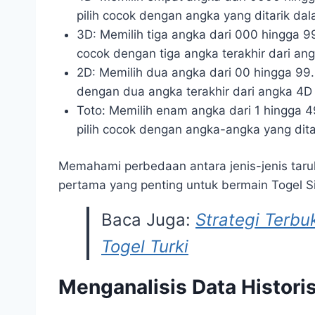
pilih cocok dengan angka yang ditarik da
3D: Memilih tiga angka dari 000 hingga 99
cocok dengan tiga angka terakhir dari an
2D: Memilih dua angka dari 00 hingga 99.
dengan dua angka terakhir dari angka 4D 
Toto: Memilih enam angka dari 1 hingga 
pilih cocok dengan angka-angka yang dita
Memahami perbedaan antara jenis-jenis taru
pertama yang penting untuk bermain Togel S
Baca Juga:
Strategi Terb
Togel Turki
Menganalisis Data Historis