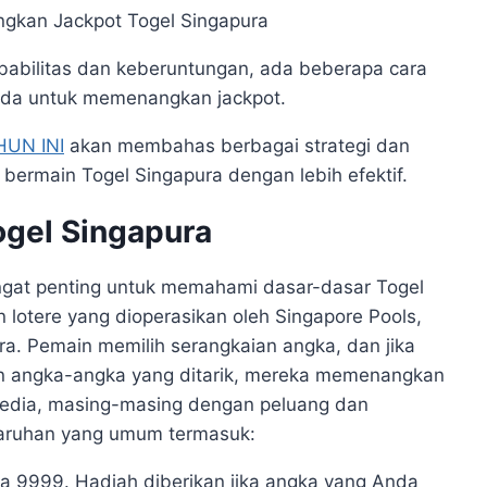
babilitas dan keberuntungan, ada beberapa cara
nda untuk memenangkan jackpot.
UN INI
akan membahas berbagai strategi dan
ermain Togel Singapura dengan lebih efektif.
gel Singapura
gat penting untuk memahami dasar-dasar Togel
 lotere yang dioperasikan oleh Singapore Pools,
ura. Pemain memilih serangkaian angka, dan jika
n angka-angka yang ditarik, mereka memenangkan
rsedia, masing-masing dengan peluang dan
taruhan yang umum termasuk:
a 9999. Hadiah diberikan jika angka yang Anda