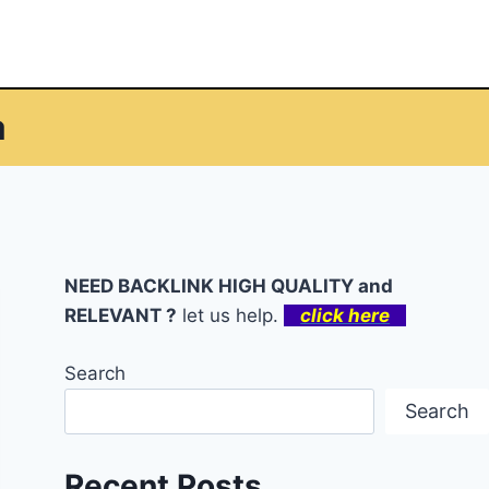
a
NEED BACKLINK HIGH QUALITY and
RELEVANT ?
let us help.
click here
Search
Search
Recent Posts