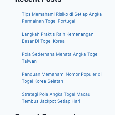
Tips Memahami Risiko di Setiap Angka
Permainan Togel Portugal
Langkah Praktis Raih Kemenangan
Besar Di Togel Korea
Pola Sederhana Menata Angka Togel
Taiwan
Panduan Memahami Nomor Populer di
Togel Korea Selatan
Strategi Pola Angka Togel Macau
Tembus Jackpot Setiap Hari