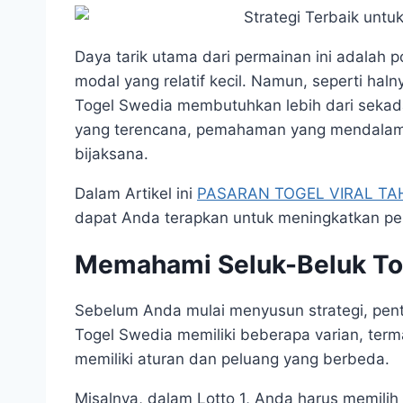
Daya tarik utama dari permainan ini adalah
modal yang relatif kecil. Namun, seperti ha
Togel Swedia membutuhkan lebih dari sekad
yang terencana, pemahaman yang mendalam t
bijaksana.
Dalam Artikel ini
PASARAN TOGEL VIRAL TAH
dapat Anda terapkan untuk meningkatkan pe
Memahami Seluk-Beluk To
Sebelum Anda mulai menyusun strategi, pen
Togel Swedia memiliki beberapa varian, terma
memiliki aturan dan peluang yang berbeda.
Misalnya, dalam Lotto 1, Anda harus memilih