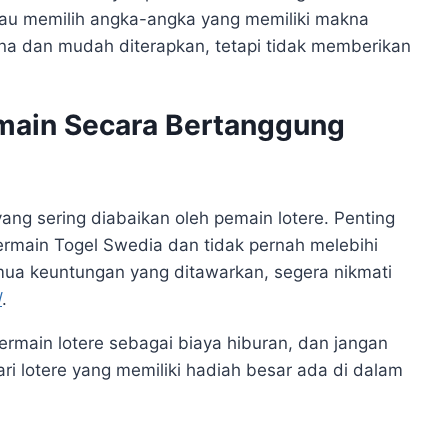
au memilih angka-angka yang memiliki makna
ana dan mudah diterapkan, tetapi tidak memberikan
ain Secara Bertanggung
ng sering diabaikan oleh pemain lotere. Penting
rmain Togel Swedia dan tidak pernah melebihi
ua keuntungan yang ditawarkan, segera nikmati
/
.
main lotere sebagai biaya hiburan, dan jangan
i lotere yang memiliki hadiah besar ada di dalam