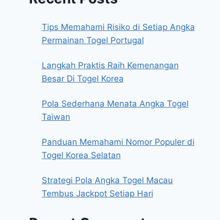
Tips Memahami Risiko di Setiap Angka
Permainan Togel Portugal
Langkah Praktis Raih Kemenangan
Besar Di Togel Korea
Pola Sederhana Menata Angka Togel
Taiwan
Panduan Memahami Nomor Populer di
Togel Korea Selatan
Strategi Pola Angka Togel Macau
Tembus Jackpot Setiap Hari