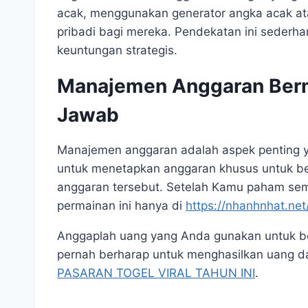
acak, menggunakan generator angka acak at
pribadi bagi mereka. Pendekatan ini sederh
keuntungan strategis.
Manajemen Anggaran Berm
Jawab
Manajemen anggaran adalah aspek penting ya
untuk menetapkan anggaran khusus untuk be
anggaran tersebut. Setelah Kamu paham sem
permainan ini hanya di
https://nhanhnhat.net
Anggaplah uang yang Anda gunakan untuk ber
pernah berharap untuk menghasilkan uang dar
PASARAN TOGEL VIRAL TAHUN INI
.