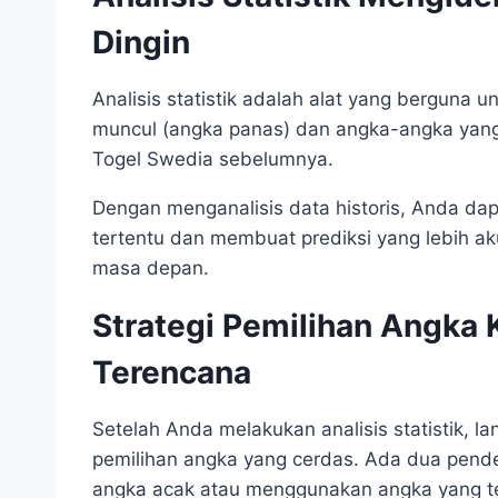
Dingin
Analisis statistik adalah alat yang berguna 
muncul (angka panas) dan angka-angka yang 
Togel Swedia sebelumnya.
Dengan menganalisis data historis, Anda d
tertentu dan membuat prediksi yang lebih a
masa depan.
Strategi Pemilihan Angka
Terencana
Setelah Anda melakukan analisis statistik, 
pemilihan angka yang cerdas. Ada dua pen
angka acak atau menggunakan angka yang t