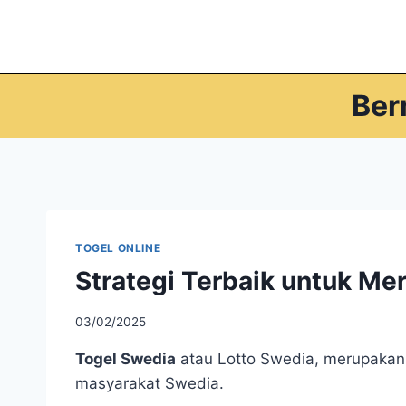
Skip
to
content
Ber
TOGEL ONLINE
Strategi Terbaik untuk Me
03/02/2025
Togel Swedia
atau Lotto Swedia, merupakan 
masyarakat Swedia.