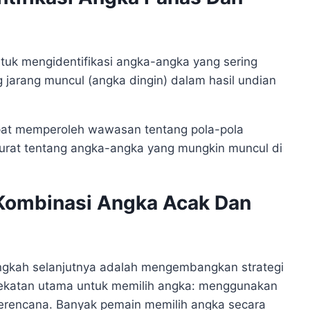
untuk mengidentifikasi angka-angka yang sering
jarang muncul (angka dingin) dalam hasil undian
apat memperoleh wawasan tentang pola-pola
kurat tentang angka-angka yang mungkin muncul di
 Kombinasi Angka Acak Dan
langkah selanjutnya adalah mengembangkan strategi
dekatan utama untuk memilih angka: menggunakan
erencana. Banyak pemain memilih angka secara