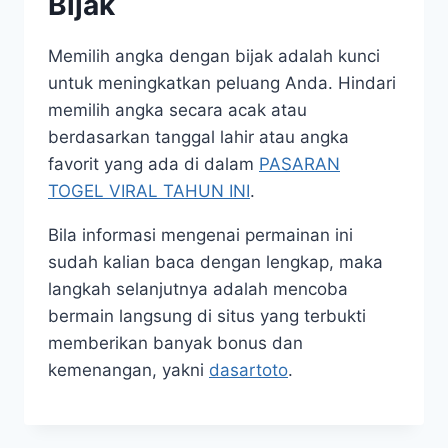
Bijak
Memilih angka dengan bijak adalah kunci
untuk meningkatkan peluang Anda. Hindari
memilih angka secara acak atau
berdasarkan tanggal lahir atau angka
favorit yang ada di dalam
PASARAN
TOGEL VIRAL TAHUN INI
.
Bila informasi mengenai permainan ini
sudah kalian baca dengan lengkap, maka
langkah selanjutnya adalah mencoba
bermain langsung di situs yang terbukti
memberikan banyak bonus dan
kemenangan, yakni
dasartoto
.