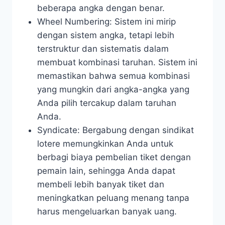
beberapa angka dengan benar.
Wheel Numbering: Sistem ini mirip
dengan sistem angka, tetapi lebih
terstruktur dan sistematis dalam
membuat kombinasi taruhan. Sistem ini
memastikan bahwa semua kombinasi
yang mungkin dari angka-angka yang
Anda pilih tercakup dalam taruhan
Anda.
Syndicate: Bergabung dengan sindikat
lotere memungkinkan Anda untuk
berbagi biaya pembelian tiket dengan
pemain lain, sehingga Anda dapat
membeli lebih banyak tiket dan
meningkatkan peluang menang tanpa
harus mengeluarkan banyak uang.