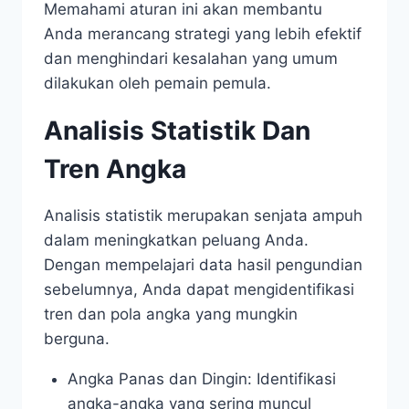
Memahami aturan ini akan membantu
Anda merancang strategi yang lebih efektif
dan menghindari kesalahan yang umum
dilakukan oleh pemain pemula.
Analisis Statistik Dan
Tren Angka
Analisis statistik merupakan senjata ampuh
dalam meningkatkan peluang Anda.
Dengan mempelajari data hasil pengundian
sebelumnya, Anda dapat mengidentifikasi
tren dan pola angka yang mungkin
berguna.
Angka Panas dan Dingin: Identifikasi
angka-angka yang sering muncul