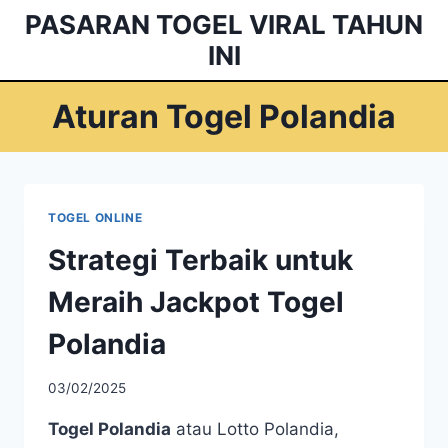
Skip
PASARAN TOGEL VIRAL TAHUN
to
INI
content
Aturan Togel Polandia
TOGEL ONLINE
Strategi Terbaik untuk
Meraih Jackpot Togel
Polandia
03/02/2025
Togel Polandia
atau Lotto Polandia,