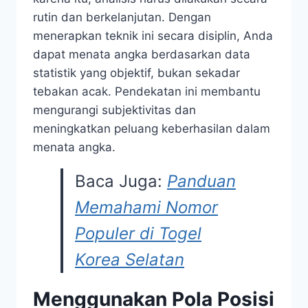
rutin dan berkelanjutan. Dengan
menerapkan teknik ini secara disiplin, Anda
dapat menata angka berdasarkan data
statistik yang objektif, bukan sekadar
tebakan acak. Pendekatan ini membantu
mengurangi subjektivitas dan
meningkatkan peluang keberhasilan dalam
menata angka.
Baca Juga:
Panduan
Memahami Nomor
Populer di Togel
Korea Selatan
Menggunakan Pola Posisi