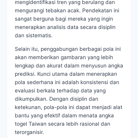
mengidentifikasi tren yang berulang dan
mengurangi tebakan acak. Pendekatan ini
sangat berguna bagi mereka yang ingin
menerapkan analisis data secara disiplin
dan sistematis.
Selain itu, penggabungan berbagai pola ini
akan memberikan gambaran yang lebih
lengkap dan akurat dalam menyusun angka
prediksi. Kunci utama dalam menerapkan
pola sederhana ini adalah konsistensi dan
evaluasi berkala terhadap data yang
dikumpulkan. Dengan disiplin dan
ketekunan, pola-pola ini dapat menjadi alat
bantu yang efektif dalam menata angka
togel Taiwan secara lebih rasional dan
terorganisir.