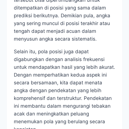
tersebut bisa dipertimbangkan untuk
ditempatkan di posisi yang sama dalam
prediksi berikutnya. Demikian pula, angka
yang sering muncul di posisi terakhir atau
tengah dapat menjadi acuan dalam
menyusun angka secara sistematis.
Selain itu, pola posisi juga dapat
digabungkan dengan analisis frekuensi
untuk mendapatkan hasil yang lebih akurat.
Dengan memperhatikan kedua aspek ini
secara bersamaan, kita dapat menata
angka dengan pendekatan yang lebih
komprehensif dan terstruktur. Pendekatan
ini membantu dalam mengurangi tebakan
acak dan meningkatkan peluang
menemukan pola yang berulang secara