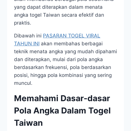
yang dapat diterapkan dalam menata
angka togel Taiwan secara efektif dan
praktis.
Dibawah ini
PASARAN TOGEL VIRAL
TAHUN INI
akan membahas berbagai
teknik menata angka yang mudah dipahami
dan diterapkan, mulai dari pola angka
berdasarkan frekuensi, pola berdasarkan
posisi, hingga pola kombinasi yang sering
muncul.
Memahami Dasar-dasar
Pola Angka Dalam Togel
Taiwan