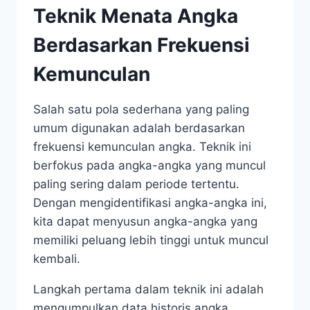
Teknik Menata Angka
Berdasarkan Frekuensi
Kemunculan
Salah satu pola sederhana yang paling
umum digunakan adalah berdasarkan
frekuensi kemunculan angka. Teknik ini
berfokus pada angka-angka yang muncul
paling sering dalam periode tertentu.
Dengan mengidentifikasi angka-angka ini,
kita dapat menyusun angka-angka yang
memiliki peluang lebih tinggi untuk muncul
kembali.
Langkah pertama dalam teknik ini adalah
mengumpulkan data historis angka